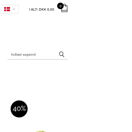
0
I ALT:
DKK 0,00