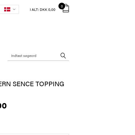
0
I ALT:
DKK 0,00
ERN SENCE TOPPING
00