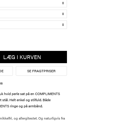
LÆG I KURVEN
DE
SE FRAGTPRISER
16
uk hvid perle sat på en COMPLIMENTS
t stål. Helt enkel og stilfuld. Både
ENTS ringe og på armbånd.
kkelfri, og allergitestet. Og naturligvis fra