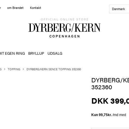
r
om Brandet
Kontakt
Danmark
DIT EGEN RING
BRYLLUP
UDSALG
G
TOPPING
DYRBERG/KERN SENCE TOPPING 352360
DYRBERG/K
352360
DKK 399,