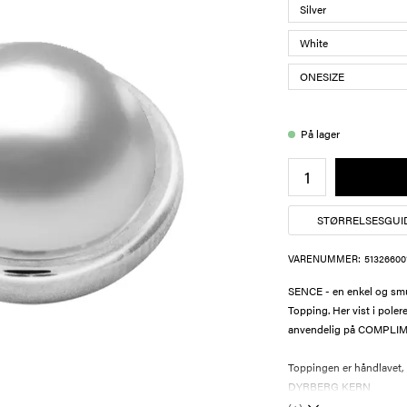
På lager
STØRRELSESGUI
VARENUMMER:
51326600
SENCE - en enkel og sm
Topping. Her vist i polere
anvendelig på COMPLIM
Toppingen er håndlavet, ni
DYRBERG KERN