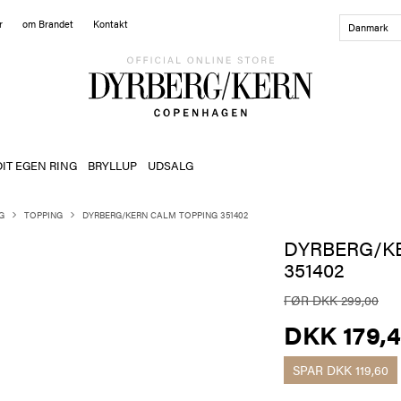
r
om Brandet
Kontakt
Danmark
DIT EGEN RING
BRYLLUP
UDSALG
G
TOPPING
DYRBERG/KERN CALM TOPPING 351402
DYRBERG/K
351402
FØR DKK 299,00
DKK 179,
SPAR
DKK 119,60