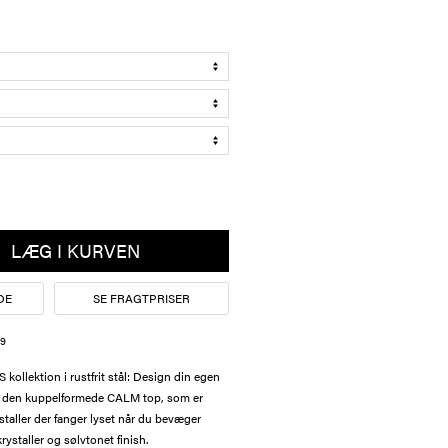
LÆG I KURVEN
DE
SE FRAGTPRISER
19
llektion i rustfrit stål: Design din egen
ed den kuppelformede CALM top, som er
staller der fanger lyset når du bevæger
ystaller og sølvtonet finish.