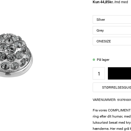
På lager
STØRRELSESGUI
VARENUMMER:
51375100
Fra vores COMPLIMENTS ko
ring efter dit humør, m
luksuriøst besat med kry
hænderne. Her med grå kr