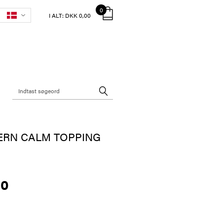
0
I ALT:
DKK 0,00
ERN CALM TOPPING
40