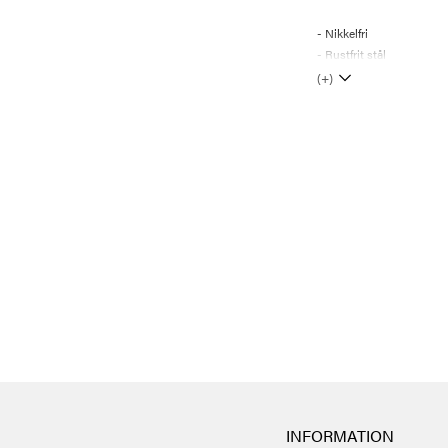
- Nikkelfri
- Rustfrit stål
(+)
INFORMATION