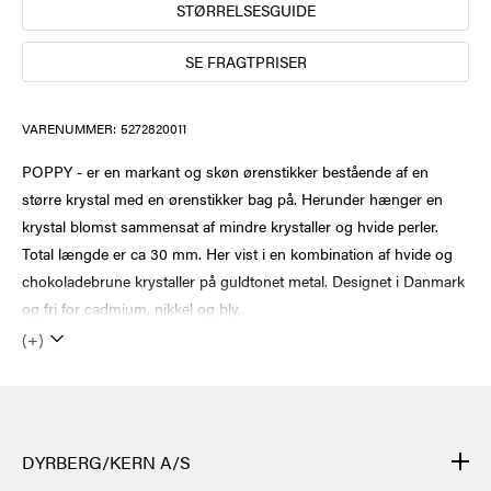
STØRRELSESGUIDE
SE FRAGTPRISER
VARENUMMER:
5272820011
POPPY - er en markant og skøn ørenstikker bestående af en
større krystal med en ørenstikker bag på. Herunder hænger en
krystal blomst sammensat af mindre krystaller og hvide perler.
Total længde er ca 30 mm. Her vist i en kombination af hvide og
chokoladebrune krystaller på guldtonet metal. Designet i Danmark
og fri for cadmium, nikkel og bly.
(+)
DYRBERG/KERN A/S