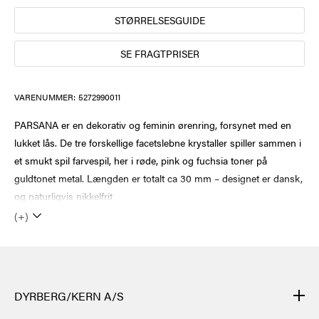
STØRRELSESGUIDE
SE FRAGTPRISER
VARENUMMER:
5272990011
PARSANA er en dekorativ og feminin ørenring, forsynet med en
lukket lås. De tre forskellige facetslebne krystaller spiller sammen i
et smukt spil farvespil, her i røde, pink og fuchsia toner på
guldtonet metal. Længden er totalt ca 30 mm – designet er dansk,
og naturligvis nikkelfrit
(+)
DYRBERG/KERN A/S