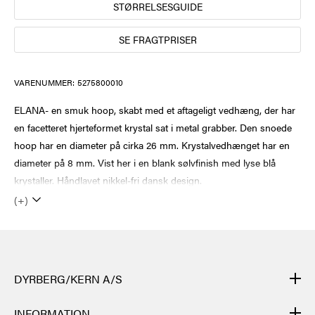
STØRRELSESGUIDE
SE FRAGTPRISER
VARENUMMER:
5275800010
ELANA- en smuk hoop, skabt med et aftageligt vedhæng, der har
en facetteret hjerteformet krystal sat i metal grabber. Den snoede
hoop har en diameter på cirka 26 mm. Krystalvedhænget har en
diameter på 8 mm. Vist her i en blank sølvfinish med lyse blå
krystaller. Håndlavet nikkel-fri dansk design.
(+)
DYRBERG/KERN A/S
DYRBERG/KERNs produkter er håndlavede og gennemgår mange
INFORMATION