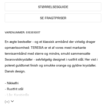
STØRRELSESGUIDE
SE FRAGTPRISER
VARENUMMER:
5153510017
En ægte bestseller - og et klassisk armbånd der virkelig drager
opmærksomhed: TERESIA er et af vores mest markante
tennisarmbånd med større og mindre, smukt sammensatte
Swarovskikrystaller - selvfølgelig designet i rustfrit stål. Her vist i
poleret guldtonet finish og smukke orange og gyldne krystaller.
Dansk design.
- Nikkelfri
- Rustfrit stål
- Lås: Karabinlås
(+)