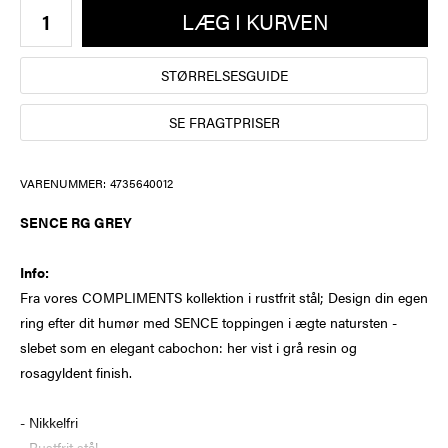
LÆG I KURVEN
STØRRELSESGUIDE
SE FRAGTPRISER
VARENUMMER:
4735640012
SENCE RG GREY
Info:
Fra vores COMPLIMENTS kollektion i rustfrit stål; Design din egen
ring efter dit humør med SENCE toppingen i ægte natursten -
slebet som en elegant cabochon: her vist i grå resin og
rosagyldent finish.
- Nikkelfri
- Rustfrit stål