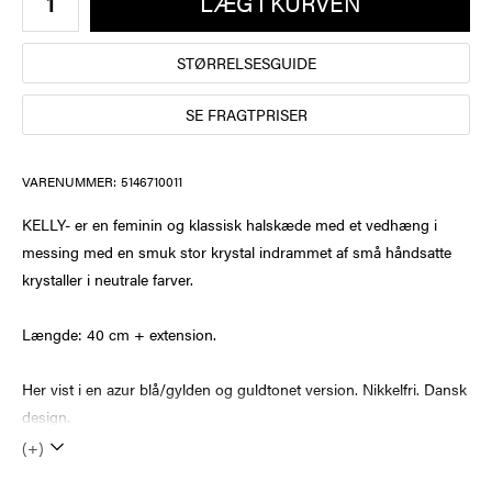
LÆG I KURVEN
STØRRELSESGUIDE
SE FRAGTPRISER
VARENUMMER:
5146710011
KELLY- er en feminin og klassisk halskæde med et vedhæng i
messing med en smuk stor krystal indrammet af små håndsatte
krystaller i neutrale farver.
Længde: 40 cm + extension.
Her vist i en azur blå/gylden og guldtonet version. Nikkelfri. Dansk
design.
(+)