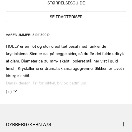
STØRRELSESGUIDE
SE FRAGTPRISER
VARENUMMER:
5194150012
HOLLY er en flot og stor creol tæt besat med funklende
krystalstene. Sten er sat på begge sider, så du får det fulde udtryk
af glam. Diameter ca 30 mm- skabt i poleret stål her vist i guld
finish. Krystallerne er dramatisk smaragdgrønne. Stikken er lavet i
kirurgisk stål.
Dansk design. Fri for nikkel, bly og cadmium.
(+)
DYRBERG/KERN A/S