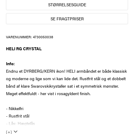
STØRRELSESGUIDE
SE FRAGTPRISER
VARENUMMER:
4730050038
HELI RG CRYSTAL
Info:
Endnu et DYRBERG/KERN ikon! HELI armbåndet er både klassisk
og moderne og lige som vi kan lide det. Rustfrit stål og et dobbelt
bånd af klare Swarovskikrystaller sat i et symmetrisk mønster.
Meget effektfuldt - her vist i rosagyldent finish.
- Nikkelfri
- Rustfrit stål
- Lås: Hægtelås
(+)