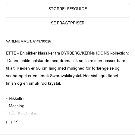
STØRRELSESGUIDE
SE FRAGTPRISER
VARENUMMER:
5149710025
ETTE - En sikker klassiker fra DYRBERG/KERNs ICONS kollektion:
Denne enkle halskæde med dramatisk solitaire sten passer bare
til alt. Kæden er 50 cm lang med mulighed for forlængelse og
vedhænget er en smuk Swarovskikrystal. Her vist i guldtonet
finish og en smuk rød krystal.
- Nikkelfri
- Messing
- Lås: Karabinlås
(+)