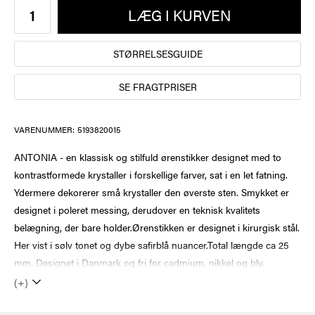
LÆG I KURVEN
STØRRELSESGUIDE
SE FRAGTPRISER
VARENUMMER:
5193820015
ANTONIA - en klassisk og stilfuld ørenstikker designet med to
kontrastformede krystaller i forskellige farver, sat i en let fatning.
Ydermere dekorerer små krystaller den øverste sten. Smykket er
designet i poleret messing, derudover en teknisk kvalitets
belægning, der bare holder.Ørenstikken er designet i kirurgisk stål.
Her vist i sølv tonet og dybe safirblå nuancer.Total længde ca 25
mm. Designet i Danmark og fri for cadmium, nikkel og bly.
(+)