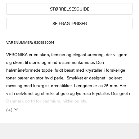
STØRRELSESGUIDE
SE FRAGTPRISER
VARENUMMER:
5209830014
VERONIKA er en skøn, feminin og elegant ørenring, der vil gøre
sig skønt til større og mindre sammenkomster. Den
halvmåneformede topdel fuldt besat med krystaller i forskellige
toner bærer en stor hvid perle. Smykket er designet i poleret
messing med kirurgisk ørenstikker. Længden er ca 25 mm. Her
vist i sølvtonet og et miks af gule og lys rosa krystaller. Designet i
Danmark og fri for cadmium, nikkel og bly.
(+)