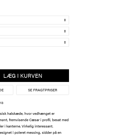
LÆG I KURVEN
DE
SE FRAGTPRISER
13
sisk halskæde, hvor vedhænget er
 mønt, fremvisende Cæsar i profil, besat med
r i kanterne. Virkelig interessant.
signet i poleret messing, sidder på en