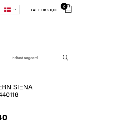
0
I ALT:
DKK 0,00
ERN SIENA
40116
40