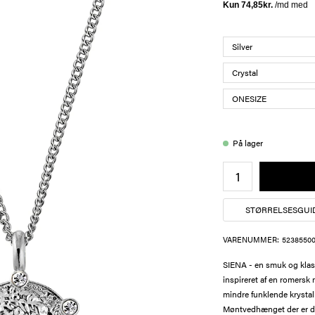
På lager
STØRRELSESGUI
VARENUMMER:
52385500
SIENA - en smuk og klas
inspireret af en romersk
mindre funklende krystalle
Møntvedhænget der er de