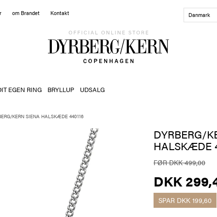
r
om Brandet
Kontakt
Danmark
DIT EGEN RING
BRYLLUP
UDSALG
ERG/KERN SIENA HALSKÆDE 440116
DYRBERG/K
HALSKÆDE 4
FØR DKK 499,00
DKK 299,
SPAR
DKK 199,60