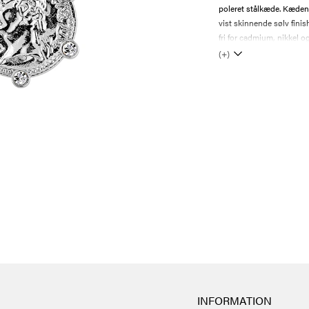
poleret stålkæde. Kæde
vist skinnende sølv finis
fri for cadmium, nikkel og
(+)
INFORMATION