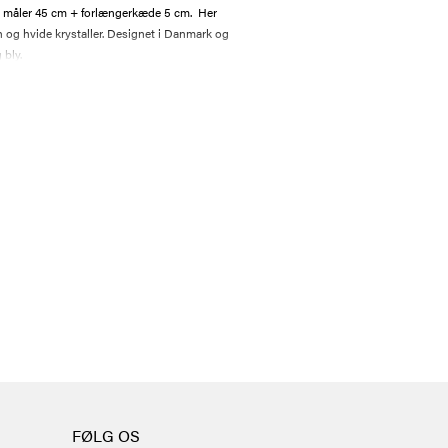
n måler 45 cm + forlængerkæde 5 cm. Her
h og hvide krystaller. Designet i Danmark og
 bly.
FØLG OS