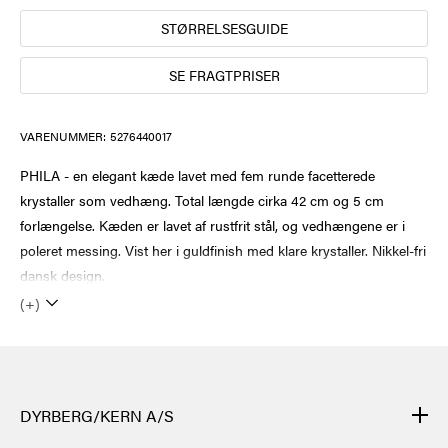
STØRRELSESGUIDE
SE FRAGTPRISER
VARENUMMER:
5276440017
PHILA - en elegant kæde lavet med fem runde facetterede
krystaller som vedhæng. Total længde cirka 42 cm og 5 cm
forlængelse. Kæden er lavet af rustfrit stål, og vedhængene er i
poleret messing. Vist her i guldfinish med klare krystaller. Nikkel-fri
dansk design.
(+)
DYRBERG/KERN A/S