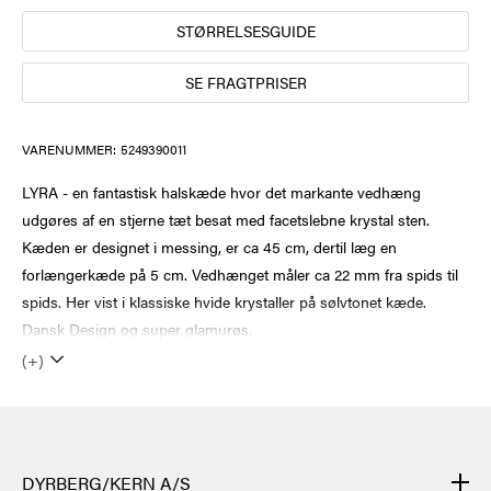
STØRRELSESGUIDE
SE FRAGTPRISER
VARENUMMER:
5249390011
LYRA - en fantastisk halskæde hvor det markante vedhæng
udgøres af en stjerne tæt besat med facetslebne krystal sten.
Kæden er designet i messing, er ca 45 cm, dertil læg en
forlængerkæde på 5 cm. Vedhænget måler ca 22 mm fra spids til
spids. Her vist i klassiske hvide krystaller på sølvtonet kæde.
Dansk Design og super glamurøs.
(+)
DYRBERG/KERN A/S