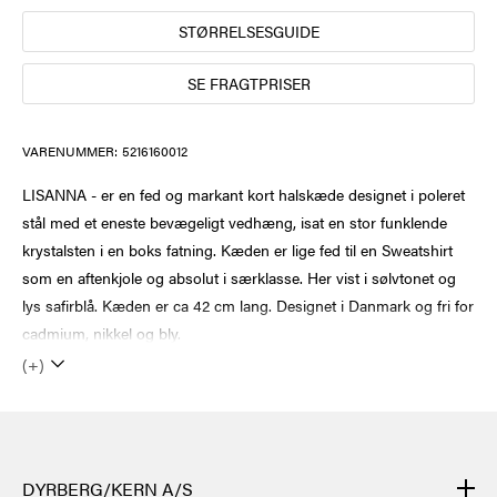
STØRRELSESGUIDE
SE FRAGTPRISER
VARENUMMER:
5216160012
LISANNA - er en fed og markant kort halskæde designet i poleret
stål med et eneste bevægeligt vedhæng, isat en stor funklende
krystalsten i en boks fatning. Kæden er lige fed til en Sweatshirt
som en aftenkjole og absolut i særklasse. Her vist i sølvtonet og
lys safirblå. Kæden er ca 42 cm lang. Designet i Danmark og fri for
cadmium, nikkel og bly.
(+)
DYRBERG/KERN A/S