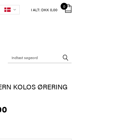
0
I ALT:
DKK 0,00
ERN KOLOS ØRERING
00