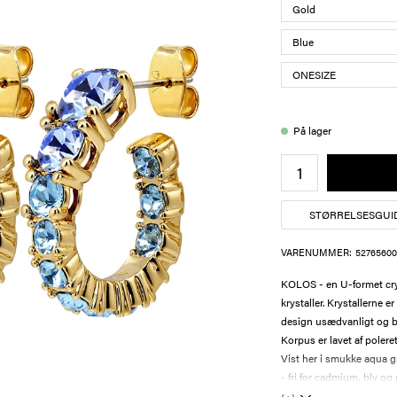
På lager
STØRRELSESGUI
VARENUMMER:
52765600
KOLOS - en U-formet crys
krystaller. Krystallerne er
design usædvanligt og 
Korpus er lavet af poleret
Vist her i smukke aqua 
- fri for cadmium, bly og 