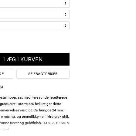
LÆG I KURVEN
DE
SE FRAGTPRISER
12
tal hoop, sat med flere runde facetterede
 gradueret i størrelser, hvilket gør dette
bemærkelsesværdigt. Ca. længde 24 mm.
 messing, og ørenstikken er i kirurgisk stål.
grønne farver og guldfinish. DANSK DESIGN
nikkel.