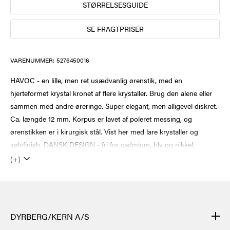
STØRRELSESGUIDE
SE FRAGTPRISER
VARENUMMER:
5276450016
HAVOC - en lille, men ret usædvanlig ørenstik, med en
hjerteformet krystal kronet af flere krystaller. Brug den alene eller
sammen med andre øreringe. Super elegant, men alligevel diskret.
Ca. længde 12 mm. Korpus er lavet af poleret messing, og
ørenstikken er i kirurgisk stål. Vist her med lare krystaller og
sølvfinish. DANSK DESIGN - fri for cadmium, bly og nikkel.
(+)
DYRBERG/KERN A/S