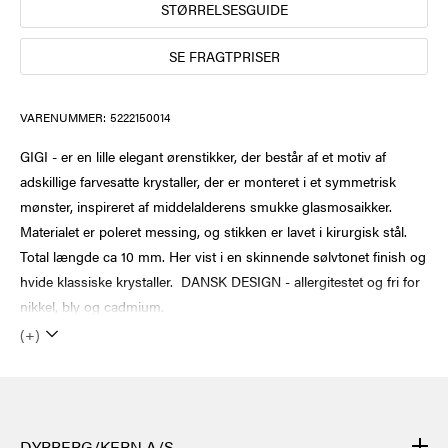
STØRRELSESGUIDE
SE FRAGTPRISER
VARENUMMER:
5222150014
GIGI - er en lille elegant ørenstikker, der består af et motiv af
adskillige farvesatte krystaller, der er monteret i et symmetrisk
mønster, inspireret af middelalderens smukke glasmosaikker.
Materialet er poleret messing, og stikken er lavet i kirurgisk stål.
Total længde ca 10 mm. Her vist i en skinnende sølvtonet finish og
hvide klassiske krystaller. DANSK DESIGN - allergitestet og fri for
nikkel, bly og cadmium.
(+)
DYRBERG/KERN A/S