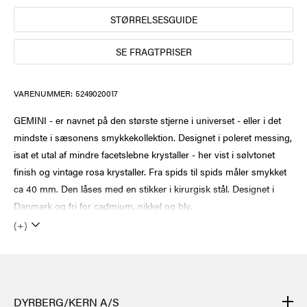
STØRRELSESGUIDE
SE FRAGTPRISER
VARENUMMER:
5249020017
GEMINI - er navnet på den største stjerne i universet - eller i det
mindste i sæsonens smykkekollektion. Designet i poleret messing,
isat et utal af mindre facetslebne krystaller - her vist i sølvtonet
finish og vintage rosa krystaller. Fra spids til spids måler smykket
ca 40 mm. Den låses med en stikker i kirurgisk stål. Designet i
Danmark og fri for cadmium, nikkel og bly.
(+)
DYRBERG/KERN A/S