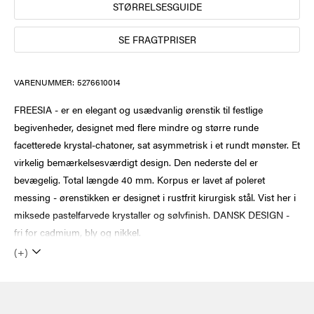
STØRRELSESGUIDE
SE FRAGTPRISER
VARENUMMER:
5276610014
FREESIA - er en elegant og usædvanlig ørenstik til festlige
begivenheder, designet med flere mindre og større runde
facetterede krystal-chatoner, sat asymmetrisk i et rundt mønster. Et
virkelig bemærkelsesværdigt design. Den nederste del er
bevægelig. Total længde 40 mm. Korpus er lavet af poleret
messing - ørenstikken er designet i rustfrit kirurgisk stål. Vist her i
miksede pastelfarvede krystaller og sølvfinish. DANSK DESIGN -
fri for cadmium, bly og nikkel.
(+)