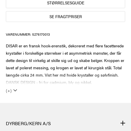
STØRRELSESGUIDE
SE FRAGTPRISER
VARENUMMER:
5276170013
DISAR er en fransk hook-ørenstik, dekoreret med flere facetterede
krystaller i forskellige størrelser i et asymmetrisk mønster, der får
dette design til virkelig at skille sig ud og skabe bølger. Kroppen er
lavet af poleret messing, og krogen er lavet af kirurgisk stål. Total
længde cirka 24 mm. Vist her md hvide krystaller og sølvfinish.
DANSK DESIGN - fri for cadmium, bly og nikkel.
(+)
DYRBERG/KERN A/S