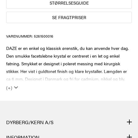
STØRRELSESGUIDE
SE FRAGTPRISER
VARENUMMER:
5261500016
DAZE er en enkel og klassisk ørenstik, du kan anvende hver dag.
Den smukke facetslebne krystal er centreret i en let og enkel
fatning. Smykket er designet i poleret messing med kirurgisk
stikker. Her vist i guldtonet finish og klare krystaller. Længden er
ca 6 mm. Designet i Danmark og fri for cadmium, nikkel og bly.
(+)
DYRBERG/KERN A/S
DYRBERG/KERNs produkter er håndlavede og gennemgår mange
INFORMATION