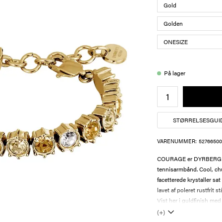
På lager
STØRRELSESGUI
VARENUMMER:
52766500
COURAGE er DYRBERG KE
tennisarmbånd. Cool, ch
facetterede krystaller s
lavet af poleret rustfrit
Vist her i guldfinish med 
(+)