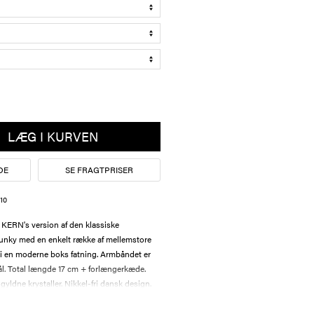
LÆG I KURVEN
DE
SE FRAGTPRISER
10
RN's version af den klassiske
unky med en enkelt række af mellemstore
at i en moderne boks fatning. Armbåndet er
 stål. Total længde 17 cm + forlængerkæde.
gyldne krystaller. Nikkel-fri dansk design.