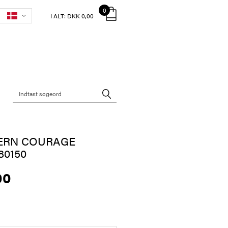
0
I ALT:
DKK 0,00
ERN COURAGE
0150
00