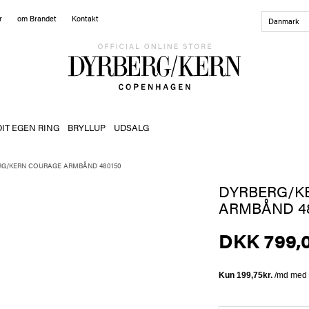
r
om Brandet
Kontakt
Danmark
DIT EGEN RING
BRYLLUP
UDSALG
RG/KERN COURAGE ARMBÅND 480150
DYRBERG/K
ARMBÅND 48
DKK 799,