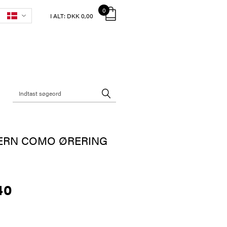
0
I ALT:
DKK 0,00
ERN COMO ØRERING
40