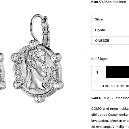
På lager
STØRRELSESGUI
VARENUMMER:
52369300
COMO er et ørensmykke, 
afbildende Cæsar, omkant
krystalsten. Mønten er c
28 mm langt.. Virkelig i