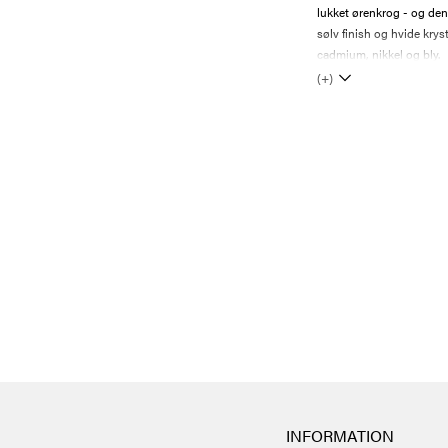
lukket ørenkrog - og den
sølv finish og hvide kryst
cadmium, nikkel og bly.
(+)
INFORMATION