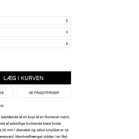
LÆG I KURVEN
DE
SE FRAGTPRISER
15
bestående af en kopi af en Romersk mønt,
et af adskillige funklende klare hvide
a 20 mm i diameter og selve smykket er ca
nteressant. Møntvedhænget sidder i en låst