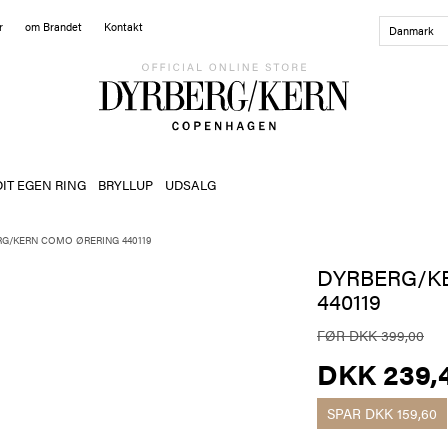
r
om Brandet
Kontakt
Danmark
DIT EGEN RING
BRYLLUP
UDSALG
G/KERN COMO ØRERING 440119
DYRBERG/K
440119
FØR DKK 399,00
DKK 239,
SPAR
DKK 159,60