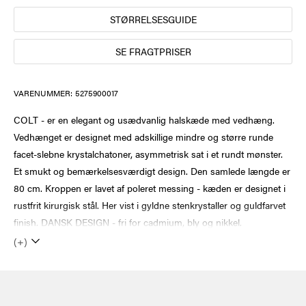
STØRRELSESGUIDE
SE FRAGTPRISER
VARENUMMER:
5275900017
COLT - er en elegant og usædvanlig halskæde med vedhæng.
Vedhænget er designet med adskillige mindre og større runde
facet-slebne krystalchatoner, asymmetrisk sat i et rundt mønster.
Et smukt og bemærkelsesværdigt design. Den samlede længde er
80 cm. Kroppen er lavet af poleret messing - kæden er designet i
rustfrit kirurgisk stål. Her vist i gyldne stenkrystaller og guldfarvet
finish. DANSK DESIGN - fri for cadmium, bly og nikkel.
(+)