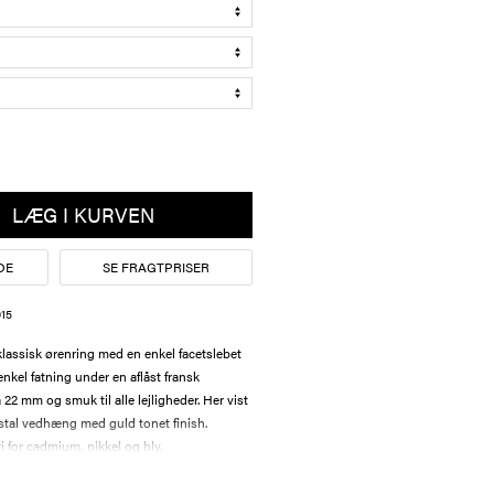
LÆG I KURVEN
DE
SE FRAGTPRISER
15
assisk ørenring med en enkel facetslebet
 enkel fatning under en aflåst fransk
2 mm og smuk til alle lejligheder. Her vist
ystal vedhæng med guld tonet finish.
i for cadmium, nikkel og bly.