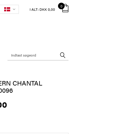
0
I ALT:
DKK 0,00
ERN CHANTAL
0096
00