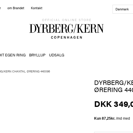
r
om Brandet
Kontakt
Danmark
DIT EGEN RING
BRYLLUP
UDSALG
G/KERN CHANTAL ØRERING 440096
DYRBERG/K
ØRERING 44
DKK 349,