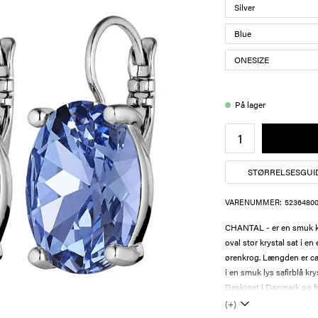
På lager
STØRRELSESGUI
VARENUMMER:
52364800
CHANTAL - er en smuk kl
oval stor krystal sat i en
ørenkrog. Længden er ca 2
i en smuk lys safirblå kr
Designet i Danmark og fr
(+)