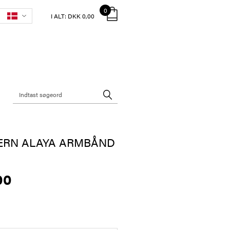
0
I ALT:
DKK 0,00
ERN ALAYA ARMBÅND
00