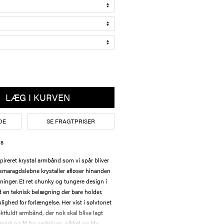
LÆG I KURVEN
DE
SE FRAGTPRISER
18
pireret krystal armbånd som vi spår bliver
smaragdslebne krystaller afløser hinanden
ninger. Et ret chunky og tungere design i
d en teknisk belægning der bare holder.
ghed for forlængelse. Her vist i sølvtonet
ktfuldt armbånd, der nok skal blive lagt
ark og fri for cadmium, nikkel og bly.