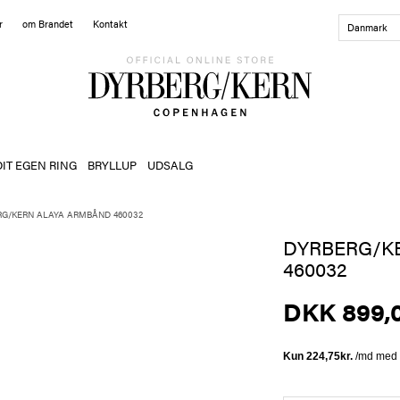
r
om Brandet
Kontakt
Danmark
DIT EGEN RING
BRYLLUP
UDSALG
RG/KERN ALAYA ARMBÅND 460032
DYRBERG/K
460032
DKK 899,