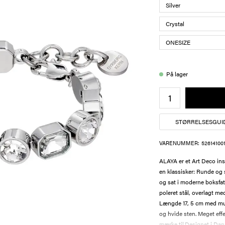
På lager
STØRRELSESGUI
VARENUMMER:
52614100
ALAYA er et Art Deco ins
en klassisker: Runde og 
og sat i moderne boksfat
poleret stål, overlagt me
Længde 17, 5 cm med muli
og hvide sten. Meget effe
mærke til.Designet i Danm